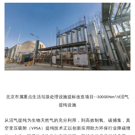
--
北京市属重点生活垃圾处理设施提标改造项目
³
30
000
N
m
/
d
沼气
提纯设施
从沼气提纯
为生物天然气的充分
利用，
到
高效制氧
、
碳捕集，真
空变压吸附（
）提纯技术正以创新应用助力
环保
行业降碳增
VPSA