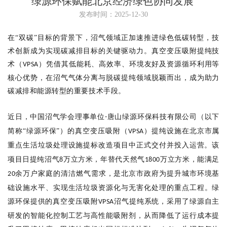
绿源环保赋能北京经济绿色协同发展
发布时间：2025-12-30
在
“双碳”目标的背景下，
沼气
领域正加速推进绿色低碳转型，技
术创新成为实现
碳
减排目标的关键驱动力。真空变压吸附提纯技
术（
）凭借其低能耗、高效率、环境友好及资源循环利用等
VPSA
核心优势，在
沼气气
体分离与
脱碳
提纯领域脱颖而出，成为助力
碳减排和能源转型的重要技术手段。
近日
，
中国沼气学会
理事单位
唐山绿源环保科技有限公司（以下
-
简称
“绿源环保”）的真空变压吸附（
）提纯
设施
在北京市属
VPSA
重点生活垃圾处理设施提标改造
项目中
正式交付并投入运营。
该
项目
日提纯沼气
万立方米，年替代天然气
万立方米，能满足
8
1800
余万户家庭的清洁燃气需求
，
是北京市政府为提升城市环境基
20
础设施水平、实现生活垃圾资源化与无害化处理的重点工程。绿
源环保提供的真空变压吸附
沼气
提纯系统，采用了
绿源
自主
VPSA
研发的智能化控制工艺与高性能吸附剂
，从而降低了运行成本提