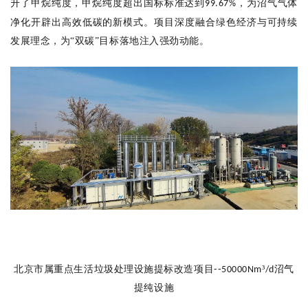
升了甲烷纯度，甲烷纯度超出国标标准达到
，
为
沼气
气体
99.67%
净化开辟出高效低碳的
新模式
。项目深度融合绿色经济与可持续
发展理念，为
“双碳”目标落地注入强劲动能。
--
北京市属重点生活垃圾处理设施提标改造项目
³
沼气
50000
N
m
/
d
提纯设施